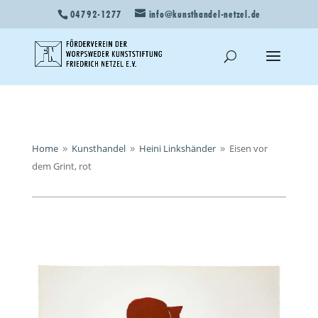
04792-1277
info@kunsthandel-netzel.de
Home
Kunsthandel
Heini Linkshänder
Eisen vor
9
9
9
dem Grint, rot